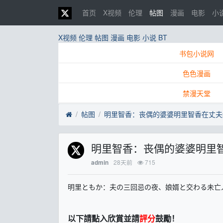
首页
X视频
伦理
帖图
漫画
电影
小
X视频
伦理
帖图
漫画
电影
小说
BT
书包小说网
色色漫画
禁漫天堂
帖图
明里智香：丧偶的婆婆明里
28天前
715
admin
明里ともか：夫の三回忌の夜、娘婿と交わる未亡
以下請點入欣賞並請
評分
鼓勵！