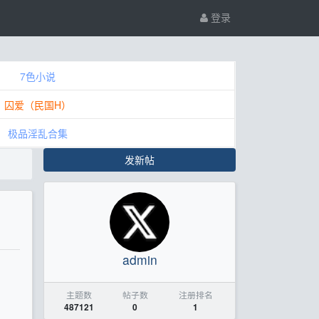
登录
7色小说
囚爱（民国H）
极品淫乱合集
发新帖
。
admin
主题数
帖子数
注册排名
487121
0
1