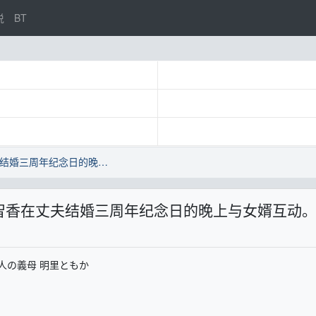
说
BT
明里智香：丧偶的婆婆明里智香在丈夫结婚三周年纪念日的晚上与女婿互动。
智香在丈夫结婚三周年纪念日的晚上与女婿互动
人の義母 明里ともか