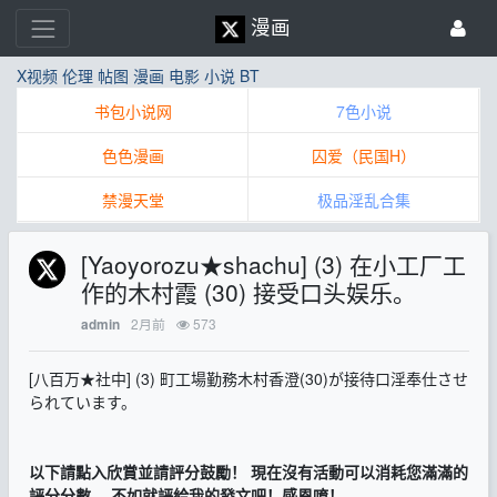
漫画
X视频
伦理
帖图
漫画
电影
小说
BT
书包小说网
7色小说
色色漫画
囚爱（民国H）
禁漫天堂
极品淫乱合集
[Yaoyorozu★shachu] (3) 在小工厂工
作的木村霞 (30) 接受口头娱乐。
2月前
573
admin
[八百万★社中] (3) 町工場勤務木村香澄(30)が接待口淫奉仕させ
られています。
以下請點入欣賞並請
評分
鼓勵！
現在沒有活動可以消耗您滿滿的
評分分數，
不如就評給我的發文吧！感恩唷！