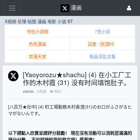
漫画
X视频
伦理
帖图
漫画
电影
小说
BT
书包小说网
7色小说
色色漫画
囚爱（民国H）
禁漫天堂
极品淫乱合集
[Yaoyorozu★shachu] (4) 在小工厂工
作的木村霞 (31) 没有时间填饱肚子。
2月前
583
admin
[八百万★社中] (4) 町工場勤務木村香澄(31)のお口がふさがるヒ
マがないんです。
以下請點入欣賞並請
評分
鼓勵！
現在沒有活動可以消耗您滿滿的
評分分數，
不如就評給我的發文吧！感恩唷！