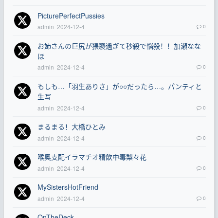
PicturePerfectPussies
admin
2024-12-4
0
お姉さんの巨尻が猥褻過ぎて秒殺で悩殺！！加瀬なな
ほ
admin
2024-12-4
0
もしも…「羽生ありさ」が○○だったら…。パンティと
生写
admin
2024-12-4
0
まるまる！大橋ひとみ
admin
2024-12-4
0
喉奥支配イラマチオ精飲中毒梨々花
admin
2024-12-4
0
MySistersHotFriend
admin
2024-12-4
0
OnTheDeck