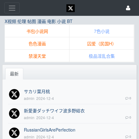
X视频
伦理
帖图
漫画
电影
小说
BT
书包小说网
7色小说
色色漫画
囚爱（民国H）
禁漫天堂
极品淫乱合集
最新
サカリ葉月桃
admin
2024-12-4
0
新愛妻ダッチワイフ波多野結衣
admin
2024-12-4
0
RussianGirlsArePerfection
admin
2024-12-4
0