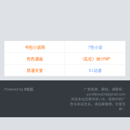
书包小说网
7色小说
色色漫画
（乱伦）妹汁NP
禁漫天堂
51动漫
Powered by
广告投放，删帖，请联系：
X社区
yundtjoey24@gmail.com
浏览本站您需年龄+18，视频中的广
告与本站无关。请远离赌博，珍爱生
命！