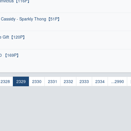
- Invictus【116P】
- Cassidy - Sparkly Thong【51P】
he Gift【120P】
 30 【169P】
2328
2329
2330
2331
2332
2333
2334
...2990