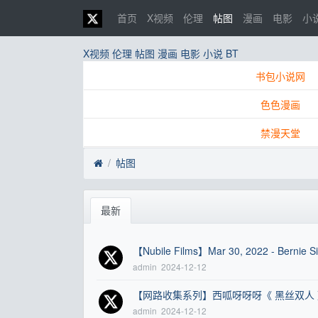
首页
X视频
伦理
帖图
漫画
电影
小
X视频
伦理
帖图
漫画
电影
小说
BT
书包小说网
色色漫画
禁漫天堂
帖图
最新
【Nubile Films】Mar 30, 2022 - Bernie S
admin
2024-12-12
【网路收集系列】西呱呀呀呀《 黑丝双人 
admin
2024-12-12