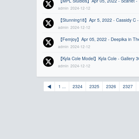
【MPL Studios】Apr 05, 2022 - Scarlet 
admin
2024-12-12
【Stunning18】Apr 5, 2022 - Cassidy C 
admin
2024-12-12
【Femjoy】Apr 05, 2022 - Deepika in T
admin
2024-12-12
【Kyla Cole Model】Kyla Cole - Gallery
admin
2024-12-12
◀
1 ...
2324
2325
2326
2327