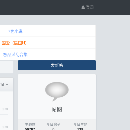
登录
7色小说
囚爱（民国H）
极品淫乱合集
发新帖
时间
帖图
0
主题数
今日贴子
今日主题
0
59787
0
139