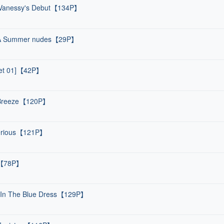
 Vanessy's Debut【134P】
ia A Summer nudes【29P】
Set 01]【42P】
- Breeze【120P】
terious【121P】
rl【78P】
y In The Blue Dress【129P】