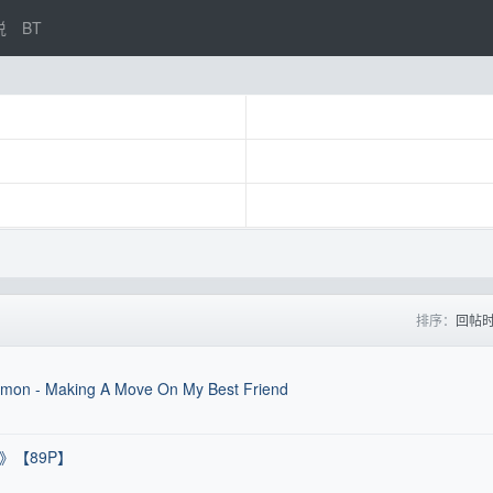
说
BT
排序：
回帖
imon - Making A Move On My Best Friend
》【89P】