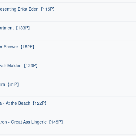
Presenting Erika Eden【115P】
Apartment【133P】
ower Shower【152P】
- Fair Maiden【123P】
 Mira【81P】
na - At the Beach【122P】
ron - Great Ass Lingerie【145P】