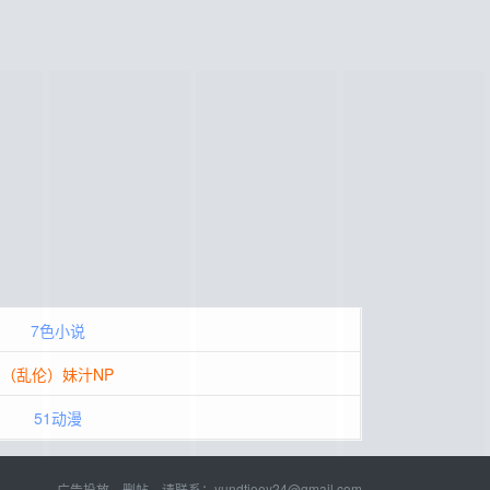
7色小说
（乱伦）妹汁NP
51动漫
广告投放，删帖，请联系：
yundtjoey24@gmail.com